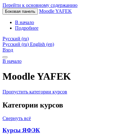
Перейти к основному содержанию
Moodle YAFEK
Боковая панель
В начало
Подробнее
Русский ‎(ru)‎
Русский ‎(ru)‎
English ‎(en)‎
Вход
В начало
Moodle YAFEK
Пропустить категории курсов
Категории курсов
Свернуть всё
Курсы ЯФЭК